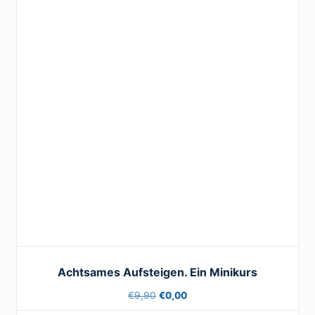
Achtsames Aufsteigen. Ein Minikurs
Ursprünglicher
Aktueller
€
9,90
€
0,00
Preis
Preis