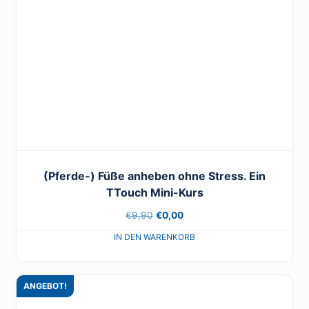
(Pferde-) Füße anheben ohne Stress. Ein
TTouch Mini-Kurs
Ursprünglicher
Aktueller
€
9,90
€
0,00
Preis
Preis
war:
ist:
€9,90
€0,00.
ANGEBOT!