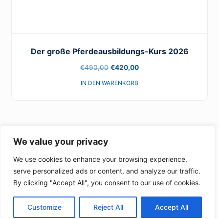
Der große Pferdeausbildungs-Kurs 2026
Ursprünglicher
Aktueller
€
490,00
€
420,00
Preis
Preis
war:
ist:
€490,00
€420,00.
We value your privacy
We use cookies to enhance your browsing experience,
© 2026 - Onlinekurse Tiereakademie -
www.tiereakademie.de
serve personalized ads or content, and analyze our traffic.
AGBs
Datenschutzerklärung
Die Tiere-Akademie
By clicking "Accept All", you consent to our use of cookies.
Customize
Reject All
Accept All