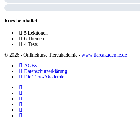
1.8.5 Erste-Hilfe-Maßnahmen
1.8.4 Gesundheitsvorsorge
Kurs beinhaltet
5 Lektionen
6 Themen
4 Tests
© 2026 - Onlinekurse Tiereakademie -
www.tiereakademie.de
AGBs
Datenschutzerklärung
Die Tiere-Akademie