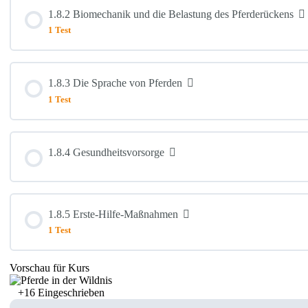
Lektion Inhalt
1.8.2 Biomechanik und die Belastung des Pferderückens
1 Test
1.8.1 die 5 Freiheiten – 5 Domains
Lektion Inhalt
1.8.3 Die Sprache von Pferden
1.8.1 Maslow’sche Bedürfnis -Pyramide
1 Test
1.8.2 Die Biomechanik und Belastung des Pferderückens
1.8.1 Therapiepferd und Agency
Lektion Inhalt
1.8.4 Gesundheitsvorsorge
1.8.1 Agency
1.8.3 Die Sprache von Pferden
1.8.5 Erste-Hilfe-Maßnahmen
1.8.1 Das Hedonische Budget
1 Test
Vorschau für Kurs
Lektion Inhalt
1.8.1 Abschließend – und Literatur
+16
Eingeschrieben