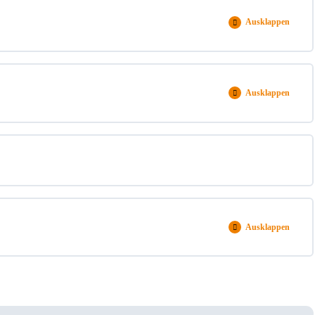
0% ABGESCHLOSSEN
0 / 6 Schritten
Ausklappen
Ausklappen
Ausklappen