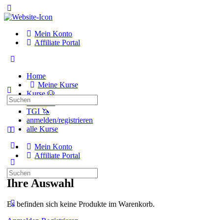
Toggle
Side
Panel
Mein Konto
Affiliate Portal
Toggle
Side
Home
Panel
Meine Kurse
Kurse 🐶
Suchen
Kurse 🐴
nach:
TGI 🦄
anmelden/registrieren
alle Kurse
Weitere
Mein Konto
Optionen
Affiliate Portal
Suchen
nach:
Ihre Auswahl
Close
Es befinden sich keine Produkte im Warenkorb.
search