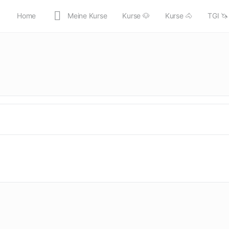
Home
Meine Kurse
Kurse 🐶
Kurse 🐴
TGI 🦄
anmelden/registrieren
alle Kurse