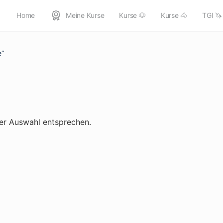
Home
Meine Kurse
Kurse 🐶
Kurse 🐴
TGI 🦄
anmelden/registrieren
alle Kurse
e“
rer Auswahl entsprechen.