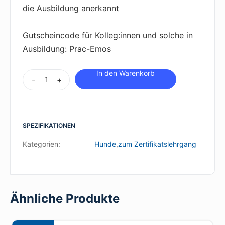
die Ausbildung anerkannt
Gutscheincode für Kolleg:innen und solche in
Ausbildung: Prac-Emos
Die
-
+
innere
Welt
unserer
SPEZIFIKATIONEN
Hunde
Anzahl
Kategorien:
Hunde
,
zum Zertifikatslehrgang
Ähnliche Produkte