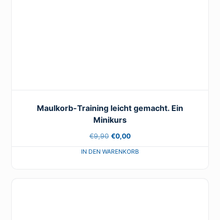
Maulkorb-Training leicht gemacht. Ein
Minikurs
Ursprünglicher
Aktueller
€
9,90
€
0,00
Preis
Preis
war:
ist:
€9,90
€0,00.