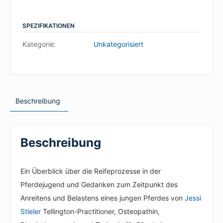
ich
endlich
SPEZIFIKATIONEN
drauf?
-
Kategorie:
Unkategorisiert
die
körperliche
Entwicklung
und
Beschreibung
Reifung
des
jungen
Beschreibung
Pferdes
Anzahl
Ein Überblick über die Reifeprozesse in der
Pferdejugend und Gedanken zum Zeitpunkt des
Anreitens und Belastens eines jungen Pferdes von
Jessi
Stieler
Tellington-Practitioner, Osteopathin,