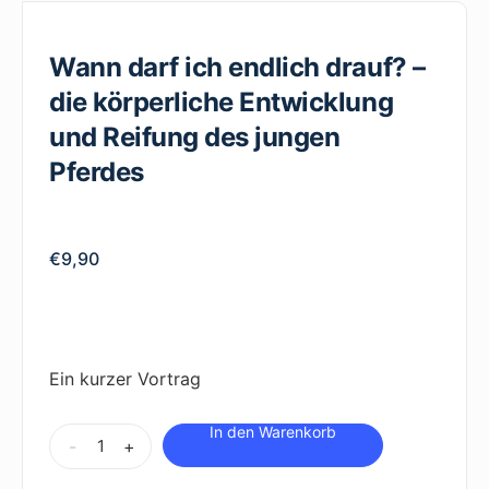
Wann darf ich endlich drauf? –
die körperliche Entwicklung
und Reifung des jungen
Pferdes
€
9,90
Ein kurzer Vortrag
Wann
Alternative:
-
+
darf