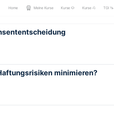
Home
Meine Kurse
Kurse 🐶
Kurse 🐴
TGI 🦄
anmelden/registrieren
alle Kurse
onsententscheidung
Haftungsrisiken minimieren?