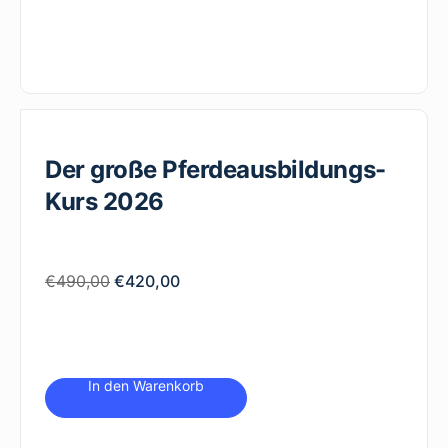
Der große Pferdeausbildungs-
Kurs 2026
Ursprünglicher
Aktueller
€
490,00
€
420,00
Preis
Preis
war:
ist:
€490,00
€420,00.