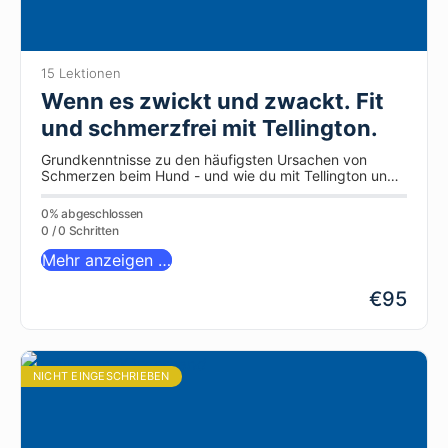
15 Lektionen
Wenn es zwickt und zwackt. Fit
und schmerzfrei mit Tellington.
Grundkenntnisse zu den häufigsten Ursachen von
Schmerzen beim Hund - und wie du mit Tellington und
deinen Händen dem Hund kannst, zu heilen und seine
Schmerzen zu erleichtern.
0% abgeschlossen
0 / 0 Schritten
Mehr anzeigen …
€95
NICHT EINGESCHRIEBEN